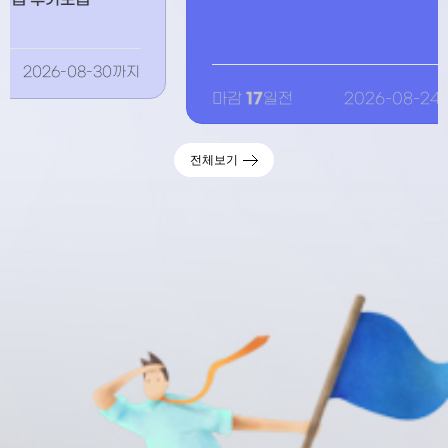
차 교육
0까지
마
17
마감
일전
2026-08-24까지
전체보기