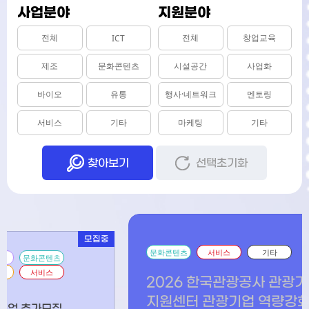
사업분야
지원분야
전체
전체
창업교육
ICT
제조
문화콘텐츠
시설공간
사업화
바이오
유통
행사·네트워크
멘토링
서비스
기타
마케팅
기타
찾아보기
선택초기화
모집중
모집중
문화콘텐츠
서비스
기타
2026 한국관광공사 관광기업
지원센터 관광기업 역량강화 3
<