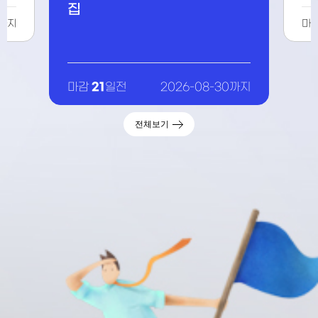
차 교육
8-30까지
15
마감
일전
2026-08-24까지
전체보기