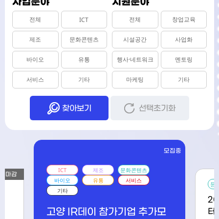
사업분야
지원분야
전체
전체
창업교육
ICT
제조
문화콘텐츠
시설공간
사업화
바이오
유통
행사·네트워크
멘토링
서비스
기타
마케팅
기타
찾아보기
선택초기화
모집중
모집중
문화콘텐츠
서비스
기타
츠
2026 한국관광공사 관광기업
지원센터 관광기업 역량강화 3
집