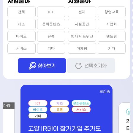
사업분야
지원분야
전체
전체
창업교육
ICT
제조
문화콘텐츠
시설공간
사업화
바이오
유통
행사·네트워크
멘토링
서비스
기타
마케팅
기타
찾아보기
선택초기화
모집중
ICT
제조
문화콘텐츠
마감
바이오
유통
서비스
문
기타
램
2
고양 IR데이 참가기업 추가모
터