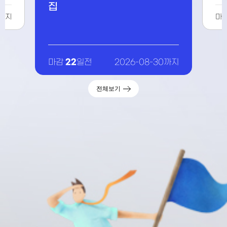
집
4까지
마
22
마감
일전
2026-08-30까지
전체보기