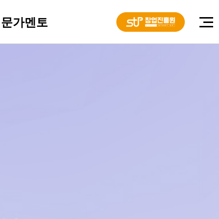
전문가멘토
링