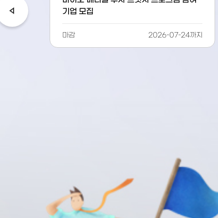
여
고양 IR데이 참가기업 추가모집
까지
마감
23
일전
2026-08-30까지