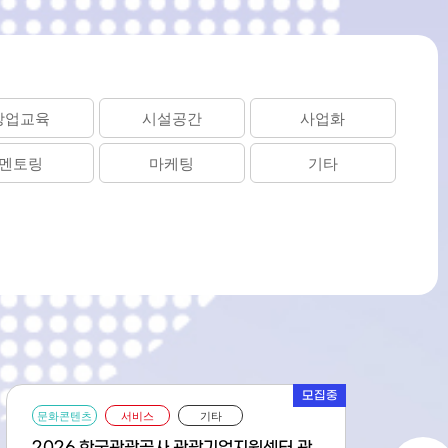
창업교육
시설공간
사업화
멘토링
마케팅
기타
마감
ICT
제조
문화콘텐츠
바이오
유통
서비스
기타