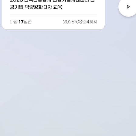
<G-ROUND 877> 파트너스와 함께하는
2
투자 컨설팅 기업 모집(1차)
업
마감
2026-07-31까지
마