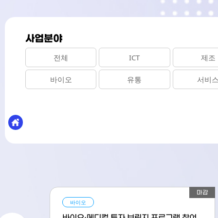
사업분야
전체
제조
ICT
바이오
유통
서비
MAIN
모집중
마감
ICT
제조
문화콘텐츠
바이오
유통
서비스
기타