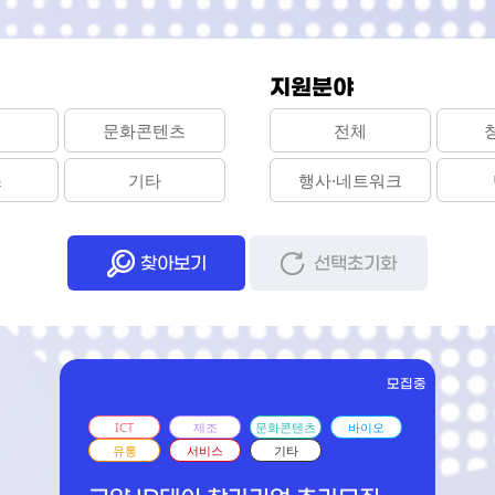
지원분야
문화콘텐츠
전체
스
기타
행사·네트워크
찾아보기
선택초기화
모집중
문화콘텐츠
서비스
기타
2026 한국관광공사 관광기업지